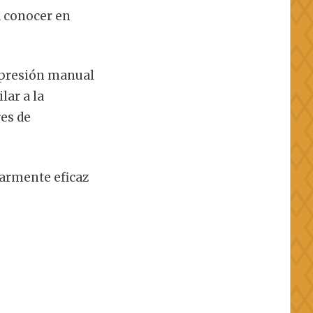
a conocer en
a presión manual
lar a la
res de
larmente eficaz