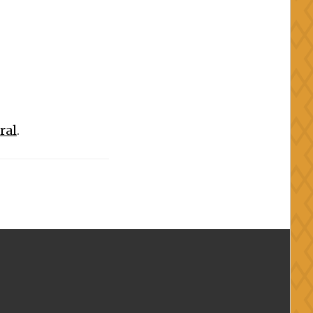
ral
.