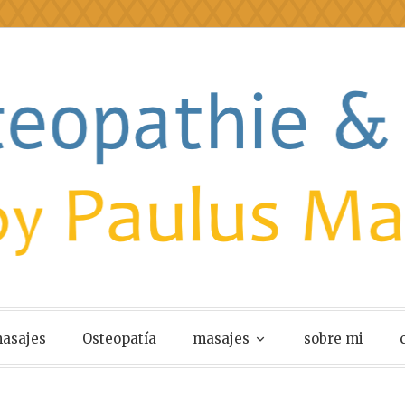
e & Massage
masajes
Osteopatía
masajes
sobre mi