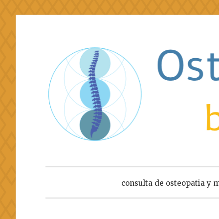
Saltar
al
contenido
Osteopathi
consulta de osteopatia y 