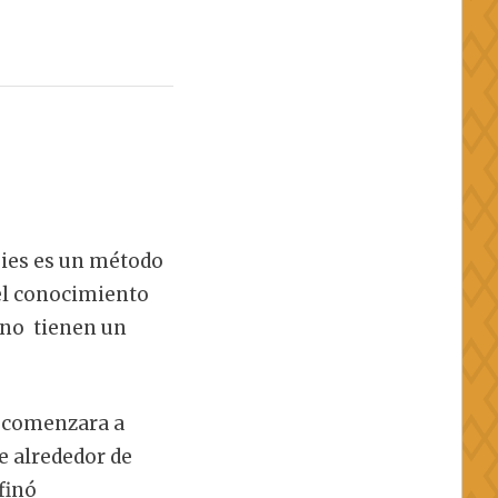
 pies es un método
 el conocimiento
ano tienen un
d comenzara a
e alrededor de
finó