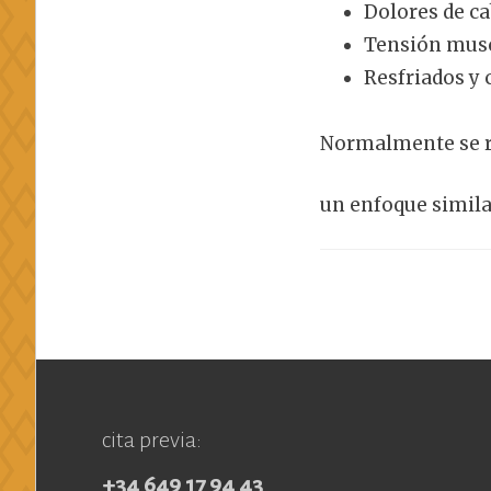
Dolores de c
Tensión musc
Resfriados y 
Normalmente se r
un enfoque simila
cita previa:
+34 649 17 94 43