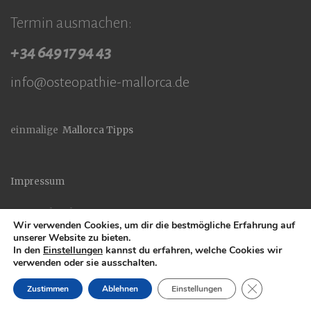
Termin ausmachen:
+ 34 649 17 94 43
info@osteopathie-mallorca.de
einmalige
Mallorca Tipps
Impressum
Datenschutzhinweise
Wir verwenden Cookies, um dir die bestmögliche Erfahrung auf
unserer Website zu bieten.
In den
Einstellungen
kannst du erfahren, welche Cookies wir
verwenden oder sie ausschalten.
Stolz präsentiert von WordPress
|
Theme: Toujours von
Automattic
.
GDPR COOK
Zustimmen
Ablehnen
Einstellungen